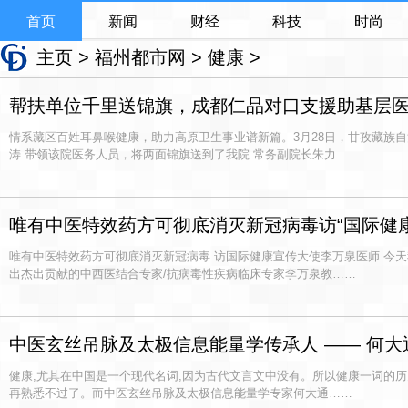
首页
新闻
财经
科技
时尚
主页
>
福州都市网
>
健康
>
帮扶单位千里送锦旗，成都仁品对口支援助基层
情系藏区百姓耳鼻喉健康，助力高原卫生事业谱新篇。3月28日，甘孜藏族
涛 带领该院医务人员，将两面锦旗送到了我院 常务副院长朱力……
唯有中医特效药方可彻底消灭新冠病毒访“国际健
唯有中医特效药方可彻底消灭新冠病毒 访国际健康宣传大使李万泉医师 今天
出杰出贡献的中西医结合专家/抗病毒性疾病临床专家李万泉教……
中医玄丝吊脉及太极信息能量学传承人 —— 何大
健康,尤其在中国是一个现代名词,因为古代文言文中没有。所以健康一词的历
再熟悉不过了。而中医玄丝吊脉及太极信息能量学专家何大通……