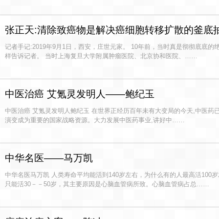
张正天:清除致癌物是解决癌细胞转移扩散的釜底
记者手记:2019年9月1日，西安，庄世元家。 10年前，当时真是彻彻底
样告诉记者。 当时上海复旦大学附属肿瘤医院、北京协和医院、……
中医治癌 艾氪灵发明人——鲍纪玉
中医治癌 艾氪灵发明人鲍纪玉 在世界正经历百年未有大变局的今天,中医药
演变成为重要的国家战略资源。大力发展中医药事业,讲好中……
中华名医——马万凯
中华名医马万凯 人类寿命平均能活到140岁左右，为什么有的人最高活100
只能活30－－50岁，其主要原因是心脑血管病所致。心脑血管病占总……