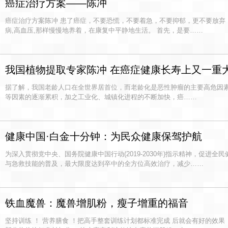
癌症治疗方案——陈冲
癌症治疗方案陈冲 患了癌症，不要恐慌，不要着急，不要抑郁，更不要放弃
病,高血压,那样慢慢地养着，在康复中平静地生活。 首先，是要……
我国植物提取专家陈冲 在癌症健康长寿上又一重
据了解，我国老龄人口在全世界居首位，而老龄化是恶性肿瘤的主要高危因
等因素的逐渐累积，加之工业化、城镇化进程的不断加快，癌……
健康中国·白金十分钟：为民众健康保驾护航
为深入贯彻党中央、国务院健康中国行动(2019-2030年)指示精神，促进
与急救技能的普及，最大限度达到卒中的全方位高效治疗，减少……
铁血魔兽：魔兽增肌粉，瘦子增重的福音
坚持训练 ！ 营养膳食 ！把高手整套训练计划都标准完成 后就会有好的效