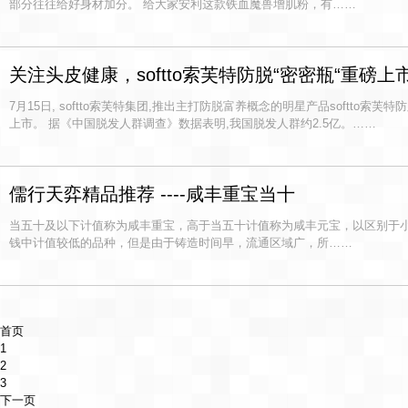
部分往往给好身材加分。 给大家安利这款铁血魔兽增肌粉，有……
关注头皮健康，softto索芙特防脱“密密瓶“重磅上
7月15日, softto索芙特集团,推出主打防脱富养概念的明星产品softto索
上市。 据《中国脱发人群调查》数据表明,我国脱发人群约2.5亿。……
儒行天弈精品推荐 ----咸丰重宝当十
当五十及以下计值称为咸丰重宝，高于当五十计值称为咸丰元宝，以区别于
钱中计值较低的品种，但是由于铸造时间早，流通区域广，所……
首页
1
2
3
下一页