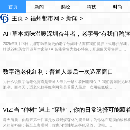
首页
新闻
财经
科技
时尚
主页
>
福州都市网
>
新闻
>
AI+草本卤味温暖深圳奋斗者，老字号“有我们鸭脖
2025年9月28日，拥有35年历史的老字号卤味品牌有我们鸭脖正式进驻深
牌以29味药食同源草本卤制+AI智能零售为核心特色，开启便民零售新……
数字适老化红利：普通人最后一次造富窗口
为什么说数字适老化赛道是普通人最后一场互联网翻身仗？ 我们曾亲眼见证
浪潮。而今天，适老化数字红利可能是普通人最后一次用极低成……
VIZ:当 “种树” 遇上 “穿鞋”，你的日常选择可
每天清晨，你醒来第一件事是收取蚂蚁森林的能量球，为你远在荒漠的梭梭
来的塑料袋；甚至点咖啡时，你也习惯性地选择纸吸管。你相……