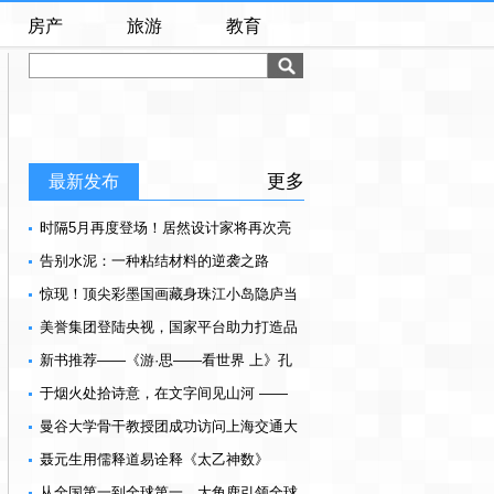
房产
旅游
教育
更多
最新发布
时隔5月再度登场！居然设计家将再次亮
相美国高点展
告别水泥：一种粘结材料的逆袭之路
惊现！顶尖彩墨国画藏身珠江小岛隐庐当
代艺术空间
美誉集团登陆央视，国家平台助力打造品
牌新高度
新书推荐——《游·思——看世界 上》孔
祥超 著
于烟火处拾诗意，在文字间见山河 ——
《远方并不远》散文推荐
曼谷大学骨干教授团成功访问上海交通大
学与上海大学,共商学术交流与国际合作
聂元生用儒释道易诠释《太乙神数》
从全国第一到全球第一，大角鹿引领全球