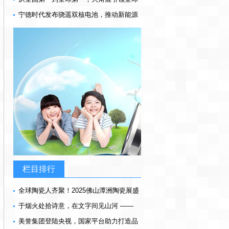
瓷砖进入“超耐磨时代”
宁德时代发布骁遥双核电池，推动新能源
汽车正式驶入“多核时代”
栏目排行
全球陶瓷人齐聚！2025佛山潭洲陶瓷展盛
大开幕
于烟火处拾诗意，在文字间见山河 ——
《远方并不远》散文推荐
美誉集团登陆央视，国家平台助力打造品