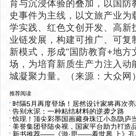
育与沉浸体验的叠加，以国防
史事件为主线，以文旅产业为
学实践、红色文创开发、高新
业链发展，构建可推广、可复
新模式，形成"国防教育+地方
场，为培育新质生产力注入动
城凝聚力量。（来源：大众网
推荐阅读
时隔5月再度登场！居然设计家将再次亮
告别水泥：一种粘结材料的逆袭之路
惊现！顶尖彩墨国画藏身珠江小岛隐庐
美誉集团登陆央视，国家平台助力打造
新书推荐——《游·思——看世界 上》孔