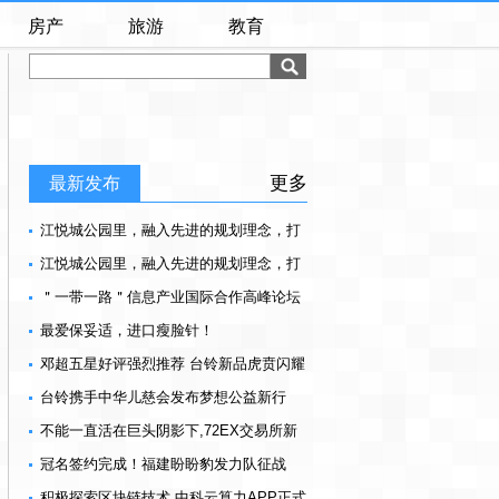
房产
旅游
教育
更多
最新发布
江悦城公园里，融入先进的规划理念，打
造幸福社区，为美好而来
江悦城公园里，融入先进的规划理念，打
造幸福社区，为美好而来
＂一带一路＂信息产业国际合作高峰论坛
将在上海举行 七大亮点引人关注
最爱保妥适，进口瘦脸针！
邓超五星好评强烈推荐 台铃新品虎贲闪耀
南京展 ！
台铃携手中华儿慈会发布梦想公益新行
动！
不能一直活在巨头阴影下,72EX交易所新
玩家的突围
冠名签约完成！福建盼盼豹发力队征战
CBA新赛季
积极探索区块链技术 中科云算力APP正式