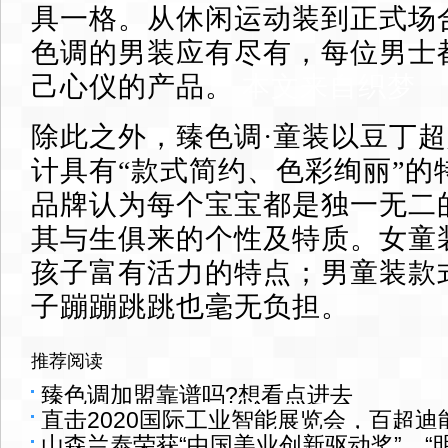
具一格。从休闲运动装到正式场
色调的男装应有尽有，每位男士
己心仪的产品。
本文来自织梦
除此之外，臻色调·童装以豆丁
计具有“款式简约、色彩绚丽”的
品牌认为每个宝宝都是独一无二
其与生俱来的个性及特质。女童
孩子富有活力的特点；男童装款
子蹦蹦跳跳也毫无负担。
推荐阅读
臻色调加盟靠谱吗?想看点进去
直击2020国际工业智能展览会，百超
山森兰泰荣获“中国美业创新驱动奖”、“