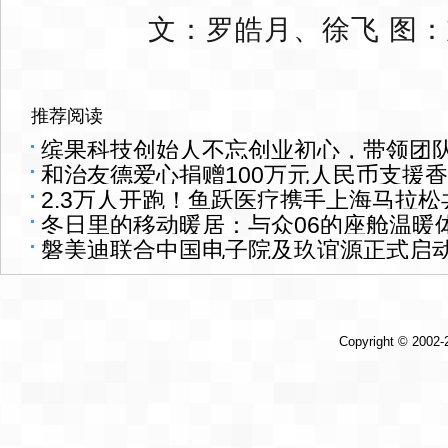
文：罗皓月、徐飞 图
推荐阅读
缤果科技创始人不忘创业初心，带领团队
和治友德爱心捐赠100万元人民币支援
个孩子都能享科学教育
2.3万人开跑！鱼跃医疗携手上海马拉
建设
冬日里的移动暖居：与众06的座舱温暖
磐美迪联合中国电子院及玖谊源正式启
产示范项目
Copyright © 2002