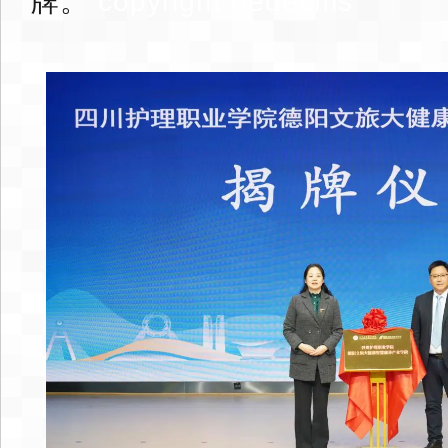
牌。
copyright dedecms