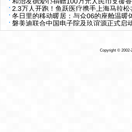
和治友德爱心捐赠100万元人民币支援
个孩子都能享科学教育
2.3万人开跑！鱼跃医疗携手上海马拉
建设
冬日里的移动暖居：与众06的座舱温暖
磐美迪联合中国电子院及玖谊源正式启
产示范项目
Copyright © 2002