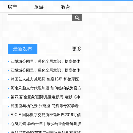
房产
旅游
教育
更多
最新发布
江悦城公园里，强化全局意识，提高整体
素质，为美好而来
江悦城公园里，强化全局意识，提高整体
素质，为美好而来
韩国艺人处方减肥药 包瘦15斤 和整形医
院合作供货
河南刷脸支付代理加盟 如何签约成为官方
服务商
第四届“金童象”国际儿童电影周 电影《神
犬出击》获奖
韩玉臣与杨飞云 张晓凌 尚辉等专家学者
在央视探讨世界艺术新风向
A·C·E 国际数字交易所应邀出席2019可信
区块链峰会并发表讲演
心身共健 蓉药十年｜康弘药业舒肝解郁胶
囊上市十周年庆典在蓉举行
食品展览会暨2020广州国际食品食材展览