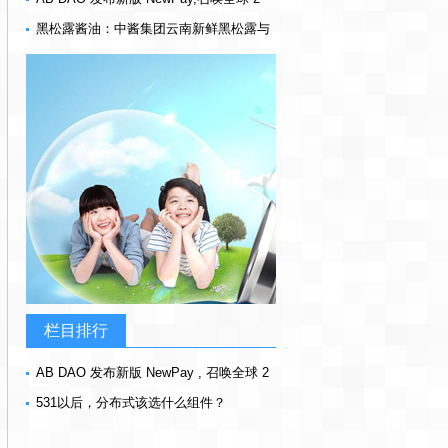
万老用户认领 6500 万 AB
黑松露酱油：中酱集团云南新鲜黑松露与
8 小时熬制的极致美味
栏目排行
AB DAO 发布新版 NewPay , 召唤全球 2
万老用户认领 6500 万 AB
531以后，分布式该选什么组件？