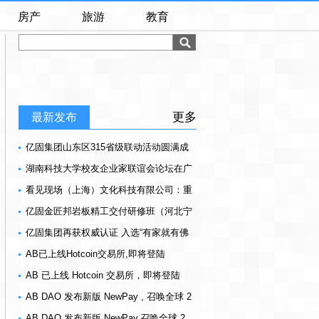
房产
旅游
教育
更多
最新发布
亿固集团山东区315省级联动活动圆满成
功举办
湖南科技大学校友企业家联谊会论坛在广
州成功举办
看见现场（上海）文化科技有限公司：重
塑音乐现场
亿固金匠邦岩板精工交付研修班（河北宁
晋站）圆满收官
亿固集团再获权威认证 入选“有家就有佛
山造”产业IP
AB已上线Hotcoin交易所,即将登陆
Gate,BitMart,Lbank和Biconomy
AB 已上线 Hotcoin 交易所，即将登陆
Gate 、BitMart、Lbank 和 Biconomy
AB DAO 发布新版 NewPay , 召唤全球 2
万老用户认领 6500 万 AB
AB DAO 发布新版 NewPay,召唤全球 2