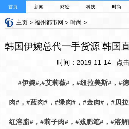
首页
新闻
财经
科技
时尚
主页
>
福州都市网
>
时尚
>
韩国伊婉总代一手货源 韩国
时间：2019-11-14 
#伊婉#,#艾莉薇#，#纽拉美斯#，#德
肉#，#蓝肉#，#绿肉#，#金肉#，#贝拉
红溶脂#，#莉子肉#，#减肥笔#，#溶解