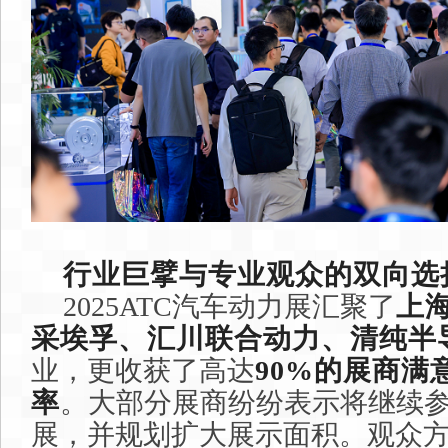
行业巨擘与专业观众的双向选
2025ATC汽车动力展汇聚了
上
采埃孚、汇川联合动力、清纯半
业，更收获了高达
90%的展商满
率
。大部分
展商纷纷表示将继续
展，并规划扩大展示面积
。
观众