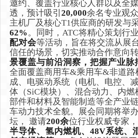
邀约、覆盖行业核心人群以及全
透，预计吸引
20,000
余名专业观
主机厂及核心T1供应商的研发与
62%
。同时，ATC将精心策划行
配对会
等活动，旨在将交流从展
信任的场景，切实推动合作意向
景覆盖与前沿洞察，把握产业脉
全面覆盖商用车&乘用车&非道路
成、电驱动系统（电机、电控、
体（SiC模块）、混合动力、内
部件和材料及智能制造等全产业
车动力技术全貌。展会同期将举
坛， 邀请
200余
位行业权威专家，
半导体、氢内燃机、48V系统、