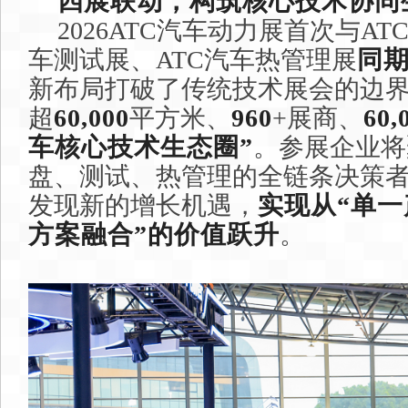
四展联动，构筑核心技术协同
2026ATC汽车动力展首次与A
车测试展、ATC汽车热管理展
同
新布局打破了传统技术展会的边
超
60,000
平方米、
960
+展商、
60,
车核心技术生态圈”
。参展企业将
盘、测试、热管理的全链条决策
发现新的增长机遇，
实现从“单一
方案融合”的价值跃升
。