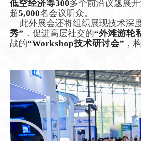
低空经济等300
多个前沿议题展开
超
5,000
名会议听众。
此外展会还将组织
展现技术深
秀”
，促进高层社交的
“外滩游轮
战的
“Workshop技术研讨会”
，
copyright dedecms