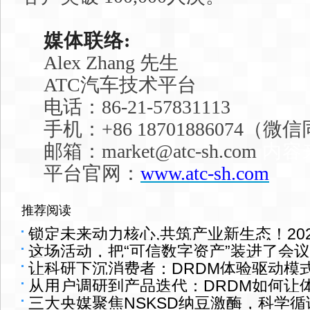
媒体联络:
Alex Zhang 先生
ATC汽车技术平台
电话：86-21-57831113
手机：+86 18701886074（微
邮箱：market@atc-sh.com
内容来
平台官网：
www.atc-sh.com
推荐阅读
锁定未来动力核心,共筑产业新生态！20
这场活动，把“可信数字资产”装进了会
展招展启幕
让科研下沉消费者：DRDM体验驱动模
从用户调研到产品迭代：DRDM如何让
三大央媒聚焦NSKSD纳豆激酶，科学