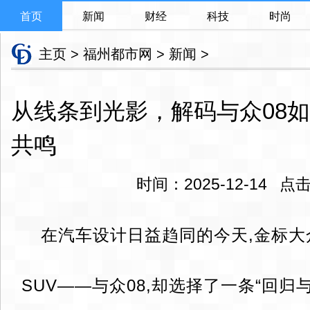
首页
新闻
财经
科技
时尚
主页
>
福州都市网
>
新闻
>
从线条到光影，解码与众08
共鸣
时间：2025-12-14 
在汽车设计日益趋同的今天,金标
SUV——与众08,却选择了一条“回归