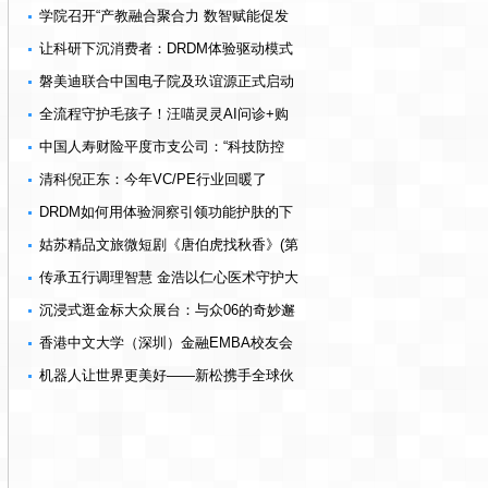
能护肤3.0时代的“品牌护城河”
学院召开“产教融合聚合力 数智赋能促发
展”研讨会
让科研下沉消费者：DRDM体验驱动模式
的行业启示
磐美迪联合中国电子院及玖谊源正式启动
全自主可控医用同位素生产示范项目
全流程守护毛孩子！汪喵灵灵AI问诊+购
药闭环服务升级
中国人寿财险平度市支公司：“科技防控
+专家助力”筑牢农险风险防线
清科倪正东：今年VC/PE行业回暖了
DRDM如何用体验洞察引领功能护肤的下
一轮升级？
姑苏精品文旅微短剧《唐伯虎找秋香》(第
一季)上线啦
传承五行调理智慧 金浩以仁心医术守护大
众健康
沉浸式逛金标大众展台：与众06的奇妙邂
逅
香港中文大学（深圳）金融EMBA校友会
成立
机器人让世界更美好——新松携手全球伙
伴闪耀亚太舞台，共创智慧未来