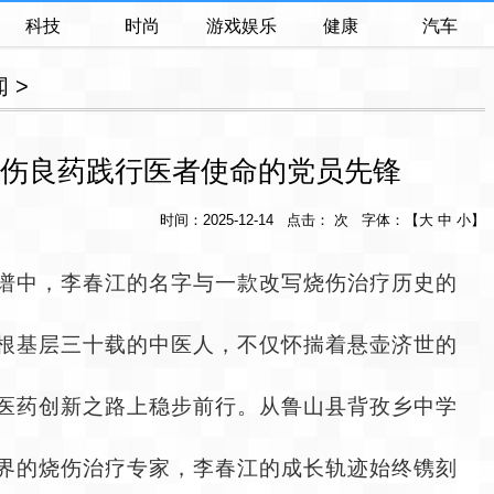
科技
时尚
游戏娱乐
健康
汽车
闻
>
伤良药践行医者使命的党员先锋
时间：2025-12-14 点击： 次 字体：【
大
中
小
】
谱中，李春江的名字与一款改写烧伤治疗历史的
根基层三十载的中医人，不仅怀揣着悬壶济世的
医药创新之路上稳步前行。从鲁山县背孜乡中学
界的烧伤治疗专家，李春江的成长轨迹始终镌刻