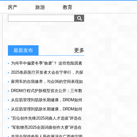
房产
旅游
教育
更多
最新发布
为何卒中偏爱冬季“偷袭”？ 这些危险因素
早知晓，早防范
2025鱼跃医疗开发者大会在宁举行，共探
医疗科技发展新路径
家用车的自我修养，与众06的空间表现如
何？
DRDM疗程式护肤模型首次公开：三年数
据背后的科学秘密
从痘肌管理到肌肤长期健康，DRDM如何
设计疗程路径
从痘肌管理到肌肤长期健康，DRDM如何
设计疗程路径
“百位创作先锋2025词曲人才选拔”评选在
京顺利结束
“军歌嘹亮2025全国词曲创作大赛”评选在
京顺利结束
首届全国戏曲新人新作展演在广西南宁圆