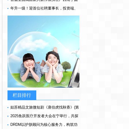
满闭幕
年升一级！迎首位社聘董事长，投资端、
承保端双改善，Q3扭亏，光大永明启新程
栏目排行
姑苏精品文旅微短剧《唐伯虎找秋香》(第
一季)上线啦
2025鱼跃医疗开发者大会在宁举行，共探
医疗科技发展新路径
DRDM以护肤顾问为核心服务力，构筑功